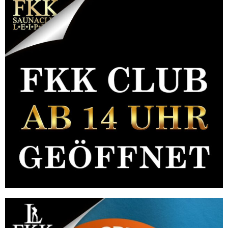
MASSAGEN IM FKK LEIPZIG
Sie sollen sich als Gast besonders gut bei uns entspannen.
Im Hinblick darauf bieten wir Ihnen ein breit gefächertes
Massageangebot staatlich geprüfter Masseure:
Medizinische Massagen
Wellness Massagen
Sportmassagen
Übrigens: Bei guter Wetterlage können die Massagen
auch im Freien auf unserem schönen Außengelände
genossen werden.